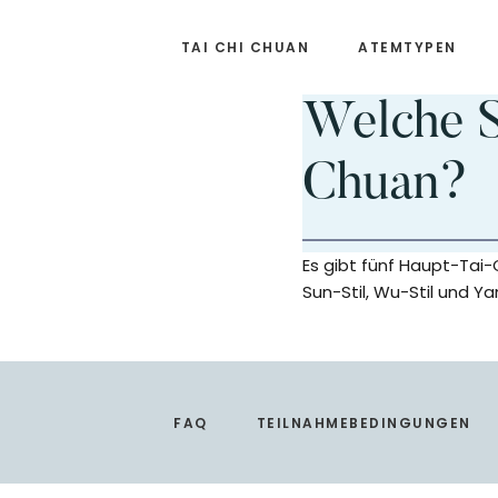
Zum
Zur
Inhalt
Fußzeile
TAI CHI CHUAN
ATEMTYPEN
springen
springen
Welche St
Chuan?
Es gibt fünf Haupt-Tai-
Sun-Stil, Wu-Stil und Yan
Footer
FAQ
TEILNAHMEBEDINGUNGEN