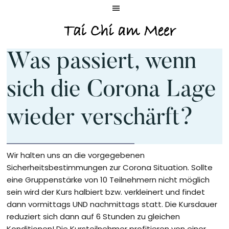
Zum
Zur
Inhalt
Fußzeile
springen
springen
TAI
Was passiert, wenn
CHI
AM
sich die Corona Lage
MEER
wieder verschärft?
Wir halten uns an die vorgegebenen
Sicherheitsbestimmungen zur Corona Situation. Sollte
eine Gruppenstärke von 10 Teilnehmern nicht möglich
sein wird der Kurs halbiert bzw. verkleinert und findet
dann vormittags UND nachmittags statt. Die Kursdauer
reduziert sich dann auf 6 Stunden zu gleichen
Konditionen! Die Kursteilnehmer profitieren von einer